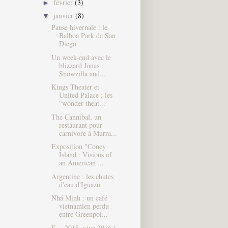
février
(3)
►
janvier
(8)
▼
Pause hivernale : le
Balboa Park de San
Diego
Un week-end avec le
blizzard Jonas :
Snowzilla and...
Kings Theater et
United Palace : les
"wonder theat...
The Cannibal, un
restaurant pour
carnivore à Murra...
Exposition "Coney
Island : Visions of
an American ...
Argentine : les chutes
d'eau d'Iguazu
Nhá Minh : un café
vietnamien perdu
entre Greenpoi...
F… 2015, vive 2016 !