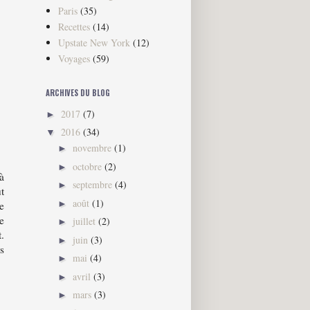
Paris
(35)
Recettes
(14)
Upstate New York
(12)
Voyages
(59)
ARCHIVES DU BLOG
2017
(7)
►
2016
(34)
▼
novembre
(1)
►
octobre
(2)
►
à
septembre
(4)
►
t
août
(1)
►
e
e
juillet
(2)
►
.
juin
(3)
►
s
mai
(4)
►
avril
(3)
►
mars
(3)
►