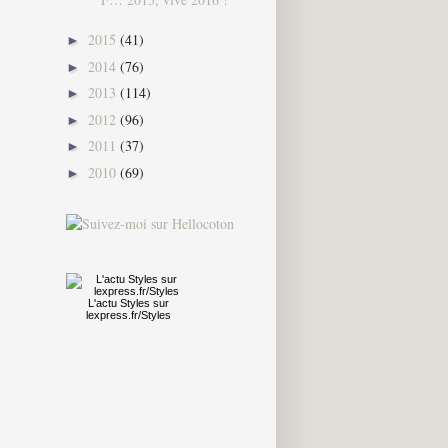
2015
(41)
►
2014
(76)
►
2013
(114)
►
2012
(96)
►
2011
(37)
►
2010
(69)
►
L'actu
Styles
sur
lexpress.fr/Styles