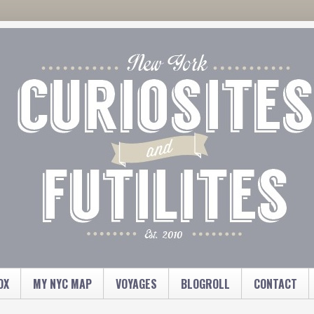
OX
MY NYC MAP
VOYAGES
BLOGROLL
CONTACT