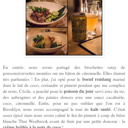
En entrée, nous avons partagé des brochettes satay de
poissons/crevettes montées sur un bâton de citronnelle. Elles étaient
boeuf rendang
très parfumées ! En plat, j'ai opté pour le
mariné
dans le lait de coco, coriandre et piment pendant que ma complice
poisson du jour
de resto, Cécile, a penché pour le
servi avec du riz,
des aubergines et des patates douces avec une sauce cacahuète,
coco, citronnelle. Enfin, pour ne pas oublier que l'on est à
kale sauté
Brooklyn, nous avons accompagné le tout de
. C'était
assez épicé mais nous avons calmé le feu du piment à coup de bière
blanche Thai Westbrook avant de finir par une petite douceur : la
crême brûlée à la noix de coco
!