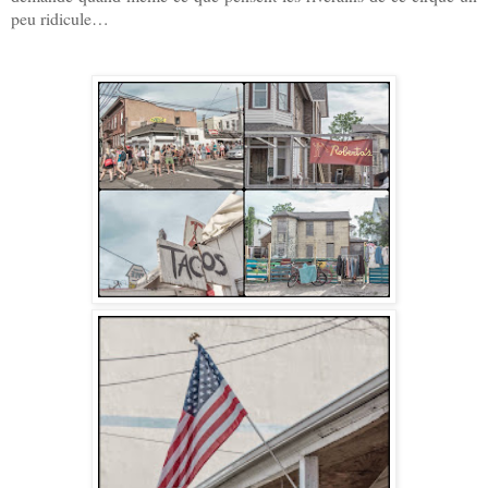
peu ridicule
…