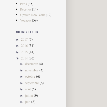
Paris
(35)
Recettes
(14)
Upstate New York
(12)
Voyages
(59)
ARCHIVES DU BLOG
2017
(7)
►
2016
(34)
►
2015
(41)
►
2014
(76)
▼
décembre
(4)
►
novembre
(4)
►
octobre
(6)
►
septembre
(6)
►
août
(5)
►
juillet
(9)
►
juin
(8)
►