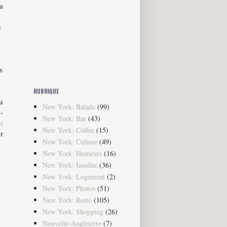
la
e
r
s
RUBRIQUE
u
New York: Balade
(99)
-
New York: Bar
(43)
r
New York: Coffee
(15)
r
New York: Culture
(49)
New York: Humeurs
(16)
New York: Insolite
(36)
New York: Logement
(2)
New York: Photos
(51)
New York: Resto
(105)
New York: Shopping
(26)
Nouvelle-Angleterre
(7)