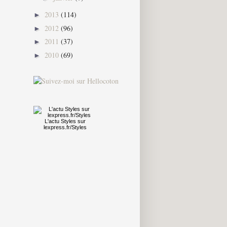
2013
(114)
►
2012
(96)
►
2011
(37)
►
2010
(69)
►
L'actu
Styles
sur
lexpress.fr/Styles