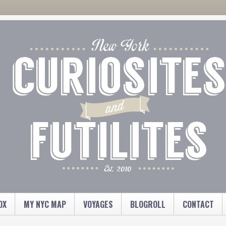
OX
MY NYC MAP
VOYAGES
BLOGROLL
CONTACT