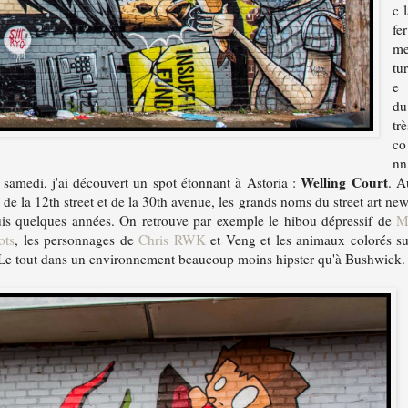
c 
fer
m
tu
e
du
trè
co
nn
Welling Court
samedi, j'ai découvert un spot étonnant à Astoria :
. A
e la 12th street et de la 30th avenue, les grands noms du street art new
is quelques années. On retrouve par exemple le hibou dépressif de
M
ots
, les personnages de
Chris RWK
et Veng et les animaux colorés su
. Le tout dans un environnement beaucoup moins hipster qu'à Bushwick.