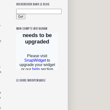
RECHERCHER DANS LE BLOG
o
MON COMPTE INSTAGRAM
e
u
n
LE GUIDE INDISPENSABLE
e
s
o
e