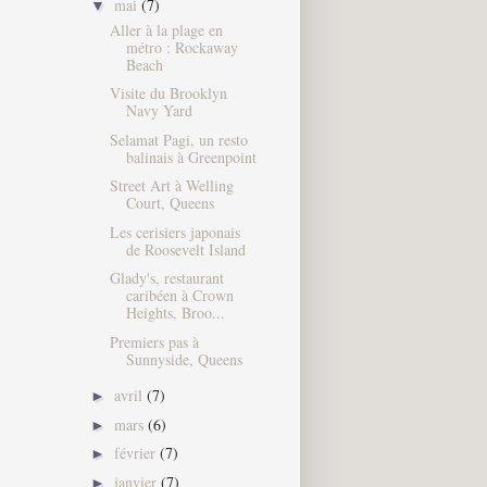
mai
(7)
▼
Aller à la plage en
métro : Rockaway
Beach
Visite du Brooklyn
Navy Yard
Selamat Pagi, un resto
balinais à Greenpoint
Street Art à Welling
Court, Queens
Les cerisiers japonais
de Roosevelt Island
Glady's, restaurant
caribéen à Crown
Heights, Broo...
Premiers pas à
Sunnyside, Queens
avril
(7)
►
mars
(6)
►
février
(7)
►
janvier
(7)
►