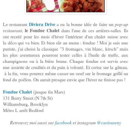
Diviera Drive
Le restaurant
a eu la bonne idée de faire un
pop-up
le Fondue Chalet
restaurant,
dans l'une de ces arrières-salles. Ils
ont recréé pour les mois d'hiver l'intérieur d'un chalet suisse avec
la déco qui va bien. Et bien sûr au menu : fondue ! Moi je suis une
puriste, j'ai choisi la classique "3 fromages, vin blanc, kirsch" mais
les plus aventureux pourront tester celles à l'huile de truffe, aux
champignons ou à la bière brune. Chaque fondue est servie avec
une assiette de crudités et du pain à volonté. Et cerise sur la gâteau,
à la fin, vous pourrez même casser un oeuf sur le fromage grillé au
fond du poêlon. On aurait presque envie que l'hiver ne finisse pas !
Fondue Chalet
(jusque fin Mars)
131 Berry Street (N 7th St)
Williamsburg, Brooklyn
Métro L arrêt Bedford
Retrouvez moi aussi sur
facebook
et instagram
@curieuseny