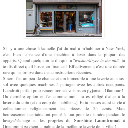
S'il y a une chose à laquelle j'ai du mal à m'habituer à New York,
c'est bien l'absence d'une machine à laver dans la plupart des
apparts. Quand quelqu'un te dit qu'il a "
washer/dryer in the unit
" tu
te dis direct qu'il bosse en finance ! Effectivement, c'est une denrée
rare qui se trouve dans des constructions récentes.
Sinon, t'as un peu de chance et ton immeuble a une laverie au sous-
sol avec quelques machines à partager avec les autres occupants.
L'endroit parfait pour rencontrer ses voisins en pyjama... Glamour !
Ou dernière option et t'es comme moi : tu es obligé d'aller à la
laverie du coin (et du coup de t'habiller...). Et tu passes aussi ta vie à
collectionner religieusement les pièces de 25 cents. Mais
heureusement certains ont pensé à tout pour te distraire pendant le
Sunshine Laundromat
lavage/séchage et les proprios du
à
Greenpoint gagnent la palme de la meilleure laverie de la ville !