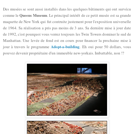
Des musées se sont aussi installés dans les quelques bâtiments qui ont survécu
Queens Museum
comme le
. Le principal intérêt de ce petit musée est sa grande
maquette de New York qui fut contruite justement pour l'exposition universelle
de 1964. Sa réalisation a pris pas moins de 3 ans. Sa dernière mise à jour date
de 1992, c'est pourquoi vous verrez toujours les Twin Towers domin
er
le sud de
Manhattan. Une levée de fond est en cours pour financer la prochaine mise à
Adopt-a-building
jour à travers le programme
. E
h
oui pour 50 dollars, vous
pouvez devenir propriétaire d'un immeuble new-yorkais. Imbattable, non !?