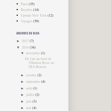
Paris
(35)
Recettes
(14)
Upstate New York
(12)
Voyages
(59)
ARCHIVES DU BLOG
2017
(7)
►
2016
(34)
▼
novembre
(1)
▼
De l'art au bord de
l'Hudson River au
DIA:Beacon
octobre
(2)
►
septembre
(4)
►
août
(1)
►
juillet
(2)
►
juin
(3)
►
mai
(4)
►