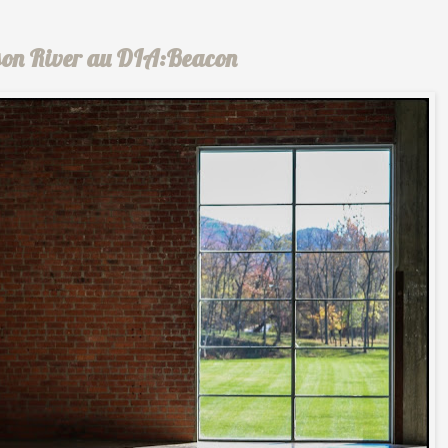
udson River au DIA:Beacon