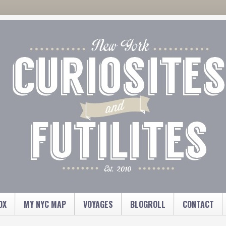
OX
MY NYC MAP
VOYAGES
BLOGROLL
CONTACT