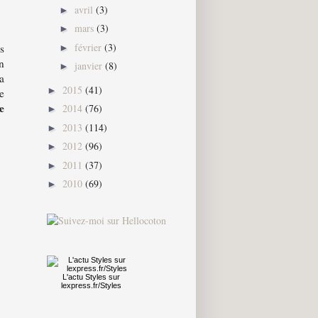
avril
(3)
►
mars
(3)
►
février
(3)
s
►
en
janvier
(8)
►
a
2015
(41)
►
e
e
2014
(76)
►
2013
(114)
►
2012
(96)
►
2011
(37)
►
2010
(69)
►
L'actu
Styles
sur
lexpress.fr/Styles