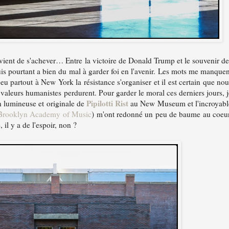
vient de s'achever… Entre la victoire de Donald Trump et le souvenir de
suis pourtant a bien du mal à garder foi en l'avenir. Les mots me manquen
u partout à New York la résistance s'organiser et il est certain que nou
aleurs humanistes perdurent. Pour garder le moral ces derniers jours, j
Pipilotti Rist
on lumineuse et originale de
au New Museum et l'incroyabl
Brooklyn Academy of Music
) m'ont redonné un peu de baume au coeur
é, il y a de l'espoir, non ?