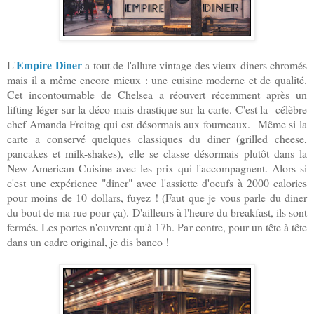
Empire Diner
L'
a tout de l'allure vintage des vieux diners chromés
mais il a même encore mieux : une cuisine moderne et de qualité.
Cet incontournable de Chelsea a réouvert récemment après un
lifting léger sur la déco mais drastique sur la carte. C'est la célèbre
chef Amanda Freitag qui est désormais aux fourneaux. Même si la
carte a conservé quelques classiques du diner (grilled cheese,
pancakes et milk-shakes), elle se classe désormais plutôt dans la
New American Cuisine avec les prix qui l'accompagnent. Alors si
c'est une expérience "diner" avec l'assiette d'oeufs à 2000 calories
pour moins de 10 dollars, fuyez ! (Faut que je vous parle du diner
du bout de ma rue pour ça). D'ailleurs à l'heure du breakfast, ils sont
fermés. Les portes n'ouvrent qu'à 17h. Par contre, pour un tête à tête
dans un cadre original, je dis banco !