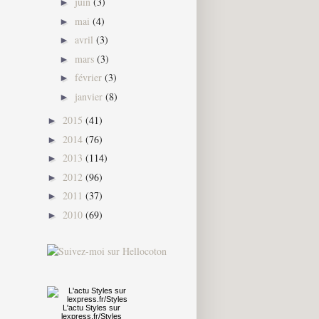
juin
(3)
►
mai
(4)
►
avril
(3)
►
mars
(3)
►
février
(3)
►
janvier
(8)
►
2015
(41)
►
2014
(76)
►
2013
(114)
►
2012
(96)
►
2011
(37)
►
2010
(69)
►
L'actu
Styles
sur
lexpress.fr/Styles