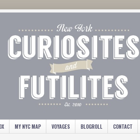
OX
MY NYC MAP
VOYAGES
BLOGROLL
CONTACT