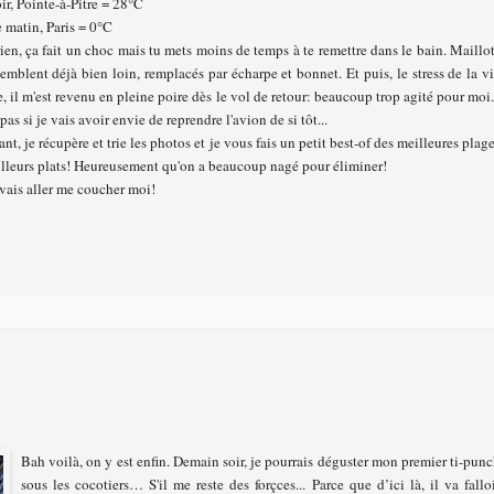
ir, Pointe-à-Pitre = 28°C
matin, Paris = 0°C
ien, ça fait un choc mais tu mets moins de temps à te remettre dans le bain. Maillo
semblent déjà bien loin, remplacés par écharpe et bonnet. Et puis, le stress de la v
, il m'est revenu en pleine poire dès le vol de retour: beaucoup trop agité pour moi.
 pas si je vais avoir envie de reprendre l'avion de si tôt...
nt, je récupère et trie les photos et je vous fais un petit best-of des meilleures plag
illeurs plats! Heureusement qu'on a beaucoup nagé pour éliminer!
 vais aller me coucher moi!
Bah voilà, on y est enfin. Demain soir, je pourrais déguster mon premier ti-pun
sous les cocotiers… S'il me reste des forçces... Parce que d’ici là, il va fallo