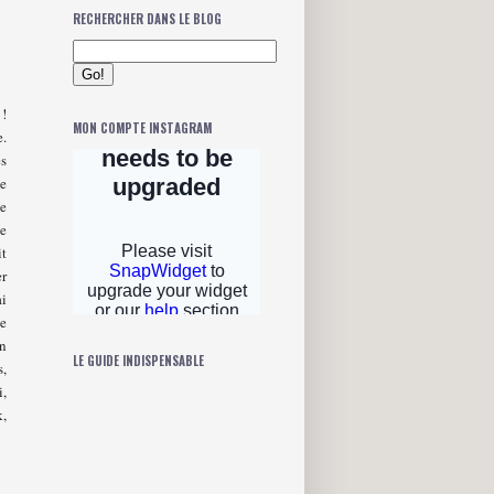
RECHERCHER DANS LE BLOG
 !
MON COMPTE INSTAGRAM
e.
es
ue
je
ne
it
er
ai
ne
en
LE GUIDE INDISPENSABLE
s,
i,
k,