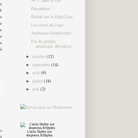
30°C dans ta vue!
je
Parenthèse!
ER
Balade sur la High Line
nt
je
Les restes du frigo
ge
Ambiance Guadeloupe!
e
Fin du périple
 a
américain: Brooklyn
 à
octobre
(12)
►
septembre
(14)
►
août
(9)
►
juillet
(18)
►
juin
(2)
►
as
L'actu
Styles
sur
lexpress.fr/Styles
nd