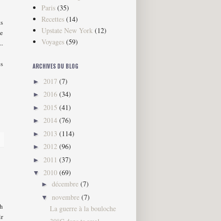
Paris
(35)
Recettes
(14)
ts
Upstate New York
(12)
ie
Voyages
(59)
..
es
ARCHIVES DU BLOG
2017
(7)
►
2016
(34)
►
2015
(41)
►
2014
(76)
►
2013
(114)
►
2012
(96)
►
2011
(37)
►
2010
(69)
▼
décembre
(7)
►
novembre
(7)
▼
ch
La guerre à la bouloche
ir