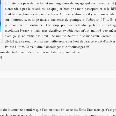
affronter ma peur de l’avion et mes angoisses de voyage qui vont avec : et si 
n’entendais pas le réveil, est ce que j’ai bien pris mon passeport, et si le R
était bloqué, bon je vais prendre le car Air France alors, et s'il y avait un accide
sur l’autoroute, et si je faisais une crise de panique à l’aéroport ???… Et 
pourrais encore continuer ! Du coup, pour me détendre, je tente le mélan
myolastan-lysanxia mais mes dernières expériences m’ont montré que mêm
avec ça, je ne ferme pas l’œil une minute.
Surtout que monsieur Corsair, il
décidé que ce serait sympa une petite escale par Fort-de-France avant d’arriver
Pointe-à-Pitre. Ca veut dire 2 décollages et 2 atterrissages !!!
ois une demie-loque mais on va pas se plaindre quand même !
?!
s dit la semaine dernière que l’on en avait fini avec les Etats-Unis mais ça n’est p
vrai. Je vous ai parlé de
Brooklyn en long, en large et en travers
mais je suis qua