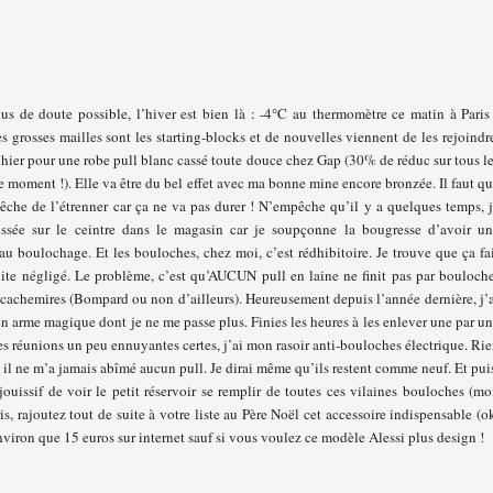
plus de doute possible, l’hiver est bien là : -4°C au thermomètre ce matin à Paris
s grosses mailles sont les starting-blocks et de nouvelles viennent de les rejoindr
hier pour une robe pull blanc cassé toute douce chez Gap (30% de réduc sur tous l
e moment !). Elle va être du bel effet avec ma bonne mine encore bronzée. Il faut q
êche de l’étrenner car ça ne va pas durer ! N’empêche qu’il y a quelques temps, 
aissée sur le ceintre dans le magasin car je soupçonne la bougresse d’avoir u
au boulochage. Et les bouloches, chez moi, c’est rédhibitoire. Je trouve que ça fa
uite négligé. Le problème, c’est qu’AUCUN pull en laine ne finit pas par bouloch
cachemires (Bompard ou non d’ailleurs). Heureusement depuis l’année dernière, j’
n arme magique dont je ne me passe plus. Finies les heures à les enlever une par u
es réunions un peu ennuyantes certes, j’ai mon rasoir anti-bouloches électrique. Ri
ut il ne m’a jamais abîmé aucun pull. Je dirai même qu’ils restent comme neuf. Et pui
uissif de voir le petit réservoir se remplir de toutes ces vilaines bouloches (mo
, rajoutez tout de suite à votre liste au Père Noël cet accessoire indispensable (o
viron que 15 euros sur internet sauf si vous voulez ce modèle Alessi plus design !