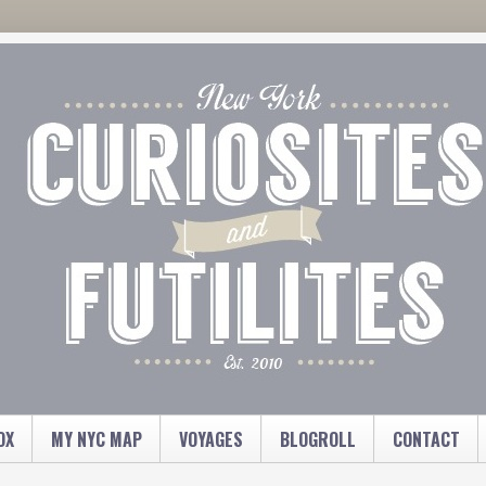
OX
MY NYC MAP
VOYAGES
BLOGROLL
CONTACT