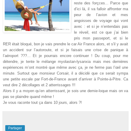
reste des forçces... Parce que
d’ici là, il va falloir affronter ma
peur de l’avion et mes
angoisses de voyage qui vont
avec : et si je n’entendais pas
le réveil, est ce que j’ai bien
pris mon passeport, et si le
RER était bloqué, bon je vais prendre le car Air France alors, et s'il y avait
un accident sur l’autoroute, et si je faisais une crise de panique à
l’aéroport ???… Et je pourrais encore continuer ! Du coup, pour me
détendre, je tente le mélange myolastan-lysanxia mais mes dernières
expériences m’ont montré que même avec ça, je ne ferme pas l’œil une
minute.
Surtout que monsieur Corsair, il a décidé que ce serait sympa
une petite escale par Fort-de-France avant d’arriver à Pointe-à-Pitre. Ca
veut dire 2 décollages et 2 atterrissages !!!
Alors il y a moyen qu’en atterrissant, je sois une demie-loque mais on va
pas se plaindre quand même !
Je vous raconte tout ça dans 10 jours, alors ?!
Partager