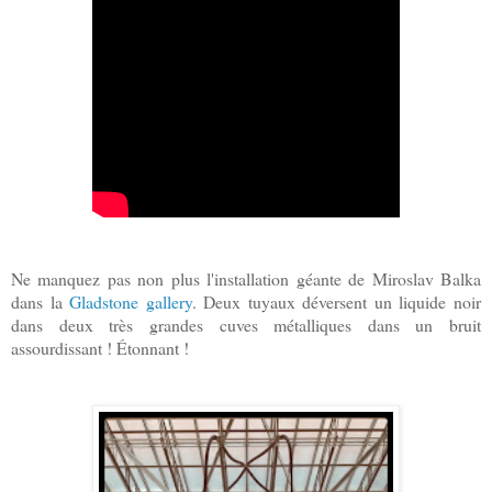
Ne manquez pas non plus l'installation géante de Miroslav Balka
dans la
Gladstone gallery
. Deux tuyaux déversent un liquide noir
dans deux très grandes cuves métalliques dans un bruit
assourdissant ! Étonnant !