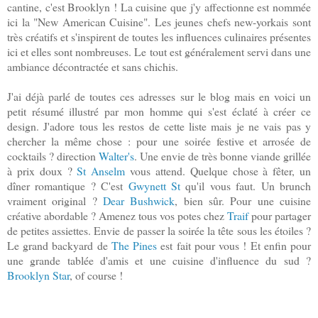
cantine, c'est Brooklyn ! La cuisine que j'y affectionne est nommée
ici la "New American Cuisine". Les jeunes chefs new-yorkais sont
très créatifs et s'inspirent de toutes les influences culinaires présentes
ici et elles sont nombreuses. Le tout est généralement servi dans une
ambiance décontractée et sans chichis.
J'ai déjà parlé de toutes ces adresses sur le blog mais en voici un
petit résumé illustré par mon homme qui s'est éclaté à créer ce
design. J'adore tous les restos de cette liste mais je ne vais pas y
chercher la même chose : pour une soirée festive et arrosée de
cocktails ? direction
Walter's
. Une envie de très bonne viande grillée
à prix doux ?
St Anselm
vous attend. Quelque chose à fêter, un
dîner romantique ? C'est
Gwynett St
qu'il vous faut. Un brunch
vraiment original ?
Dear Bushwick
, bien sûr. Pour une cuisine
créative abordable ? Amenez tous vos potes chez
Traif
pour partager
de petites assiettes. Envie de passer la soirée la tête sous les étoiles ?
Le grand backyard de
The Pines
est fait pour vous ! Et enfin pour
une grande tablée d'amis et une cuisine d'influence du sud ?
Brooklyn Star
, of course !