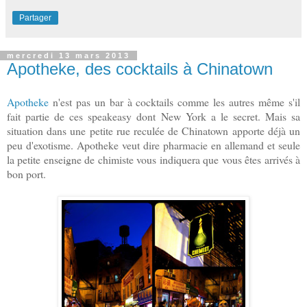
Partager
mercredi 13 mars 2013
Apotheke, des cocktails à Chinatown
Apotheke
n'est pas un bar à cocktails comme les autres même s'il
fait partie de ces speakeasy dont New York a le secret. Mais sa
situation dans une petite rue reculée de Chinatown apporte déjà un
peu d'exotisme.
Apotheke veut dire pharmacie en allemand et seule
la petite enseigne de chimiste vous indiquera que vous êtes arrivés à
bon port.