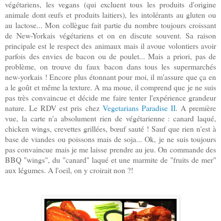
végétariens, les vegans (qui excluent tous les produits d'origine
animale dont œufs et produits laitiers), les intolérants au gluten ou
au lactose... Mon collègue fait partie du nombre toujours croissant
de New-Yorkais végétariens et on en discute souvent. Sa raison
principale est le respect des animaux mais il avoue volontiers avoir
parfois des envies de bacon ou de poulet... Mais a priori, pas de
problème, on trouve du faux bacon dans tous les supermarchés
new-yorkais ! Encore plus étonnant pour moi, il m'assure que ça en
a le goût et même la texture. A ma moue, il comprend que je ne suis
pas très convaincue et décide me faire tenter l'expérience grandeur
nature. Le RDV est pris chez
Vegetarians Paradise II
. A première
vue, la carte n'a absolument rien de végétarienne : canard laqué,
chicken wings, crevettes grillées, bœuf sauté ! Sauf que rien n'est à
base de viandes ou poissons mais de soja... Ok, je ne suis toujours
pas convaincue mais je me laisse prendre au jeu. On commande des
BBQ "wings", du "canard" laqué et une marmite de "fruits de mer"
aux légumes. A l'oeil, on y croirait non ?!