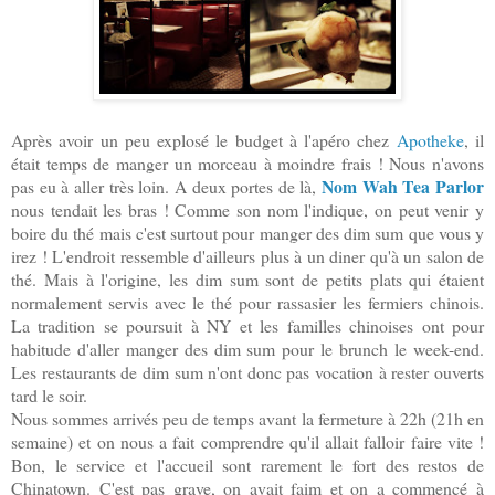
Après avoir un peu explosé le budget à l'apéro chez
Apotheke
, il
était temps de manger un morceau à moindre frais ! Nous n'avons
Nom Wah Tea Parlor
pas eu à aller très loin. A deux portes de là,
nous tendait les bras ! Comme son nom l'indique, on peut venir y
boire du thé mais c'est surtout pour manger des dim sum que vous y
irez ! L'endroit ressemble d'ailleurs plus à un diner qu'à un salon de
thé. Mais à l'origine, les dim sum sont de petits plats qui étaient
normalement servis avec le thé pour rassasier les fermiers chinois.
La tradition se poursuit à NY et les familles chinoises ont pour
habitude d'aller manger des dim sum pour le brunch le week-end.
Les restaurants de dim sum n'ont donc pas vocation à rester ouverts
tard le soir.
Nous sommes arrivés peu de temps avant la fermeture à 22h (21h en
semaine) et on nous a fait comprendre qu'il allait falloir faire vite !
Bon, le service et l'accueil sont rarement le fort des restos de
Chinatown. C'est pas grave, on avait faim et on a commencé à