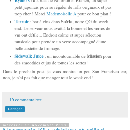
Ryoko's
: à 2 rues de Bourbon et Branch, un super
petit japonais pour se régaler de rolls originaux et pas
trop cher ! Merci
Mademoiselle A
pour ce bon plan !
Terroir
SoMa
: bar à vins dans
, notre QG du week-
end. Le serveur nous avait à la bonne et les verres de
vin ont défilé... Endroit calme et super sélection
musicale pour prendre un verre accompagné d'une
belle assiette de fromage.
Sidewalk Juice
Mission
: un incontournable de
pour
des smoothies et jus de toutes les sortes !
Dans le prochain post, je vous montre un peu San Francisco car,
non, je n'ai pas fait que manger tout le week-end !
19 commentaires:
Partager
mercredi 13 novembre 2013