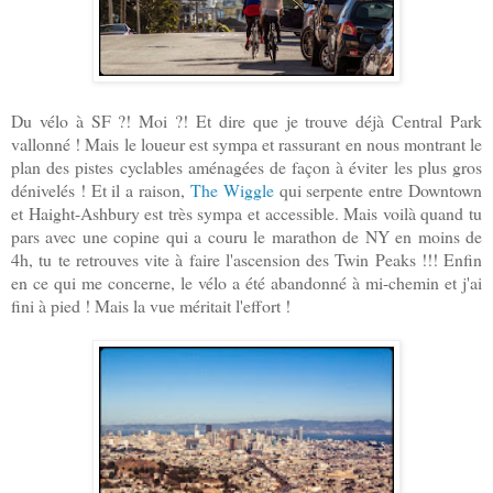
Du vélo à SF ?! Moi ?! Et dire que je trouve déjà Central Park
vallonné ! Mais le loueur est sympa et rassurant en nous montrant le
plan des pistes cyclables aménagées de façon à éviter les plus gros
dénivelés ! Et il a raison,
The Wiggle
qui serpente entre Downtown
et Haight-Ashbury est très sympa et accessible. Mais voilà quand tu
pars avec une copine qui a couru le marathon de NY en moins de
4h, tu te retrouves vite à faire l'ascension des Twin Peaks !!! Enfin
en ce qui me concerne, le vélo a été abandonné à mi-chemin et j'ai
fini à pied ! Mais la vue méritait l'effort !