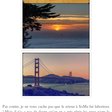
Par contre, je ne vous cache pas que le retour à SoMa fut laborieux
! Mais il n'y a pas de doute qu'on en a pris plein les yeux toute la