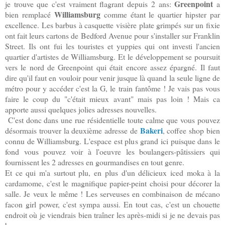
Greenpoint
je trouve que c'est vraiment flagrant depuis 2 ans:
a
Williamsburg
bien remplacé
comme étant le quartier hipster par
excellence. Les barbus à casquette visière plate grimpés sur un fixie
ont fait leurs cartons de Bedford Avenue pour s'installer sur Franklin
Street. Ils ont fui les touristes et yuppies qui ont investi l'ancien
quartier d'artistes de Williamsburg. Et le développement se poursuit
vers le nord de Greenpoint qui était encore assez épargné. Il faut
dire qu'il faut en vouloir pour venir jusque là quand la seule ligne de
métro pour y accéder c'est la G, le train fantôme ! Je vais pas vous
faire le coup du "c'était mieux avant" mais pas loin ! Mais ca
apporte aussi quelques jolies adresses nouvelles.
C'est donc dans une rue résidentielle toute calme que vous pouvez
Bakeri
désormais trouver la deuxième adresse de
, coffee shop bien
connu de Williamsburg. L'espace est plus grand ici puisque dans le
fond vous pouvez voir à l'oeuvre les boulangers-pâtissiers
qui
fournissent
les 2 adresses en gourmandises en tout genre.
Et ce qui m'a surtout plu, en plus d'un délicieux iced moka à la
cardamome, c'est le magnifique papier-peint choisi pour décorer la
salle. Je veux le même ! Les serveuses en combinaison de mécano
facon girl power, c'est sympa aussi. En tout cas, c'est un chouette
endroit où je viendrais bien traîner les après-midi si je ne devais pas