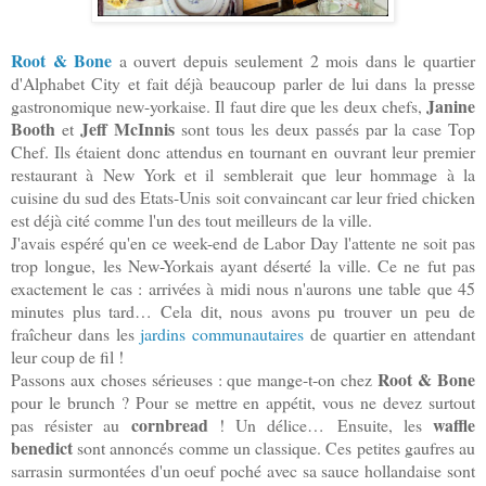
Root & Bone
a ouvert depuis seulement 2 mois dans le quartier
d'Alphabet City et fait déjà beaucoup parler de lui dans la presse
Janine
gastronomique new-yorkaise. Il faut dire que les deux chefs,
Booth
Jeff McInnis
et
sont tous les deux passés par la case Top
Chef. Ils étaient donc attendus en tournant en ouvrant leur premier
restaurant à New York et il semblerait que leur hommage à la
cuisine du sud des Etats-Unis soit convaincant car leur fried chicken
est déjà cité comme l'un des tout meilleurs de la ville.
J'avais espéré qu'en ce week-end de Labor Day l'attente ne soit pas
trop longue, les New-Yorkais ayant déserté la ville. Ce ne fut pas
exactement le cas : arrivées à midi nous n'aurons une table que 45
minutes plus tard… Cela dit, nous avons pu trouver un peu de
fraîcheur dans les
jardins communautaires
de quartier en attendant
leur coup de fil !
Root & Bone
Passons aux choses sérieuses : que mange-t-on chez
pour le brunch ? Pour se mettre en appétit, vous ne devez surtout
cornbread
waffle
pas résister au
! Un délice…
Ensuite, les
benedict
sont annoncés comme un classique. Ces petites gaufres au
sarrasin surmontées d'un oeuf poché avec sa sauce hollandaise sont