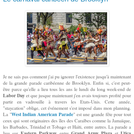
Je ne sais pas comment j'ai pu ignorer l'existence jusqu'à maintenant
de la grande parade caribéenne de Brooklyn. Enfin si, c'est peut-
être parce qu'elle a lieu tous les ans le lundi du long week-end de
Labor Day
et que jusque maintenant j'en avais toujours profité pour
partir en vadrouille à travers les Etats-Unis. Cette année,
"staycation" oblige, cet événement s'est imposé dans mon planning.
West Indian American Parade
La "
" est une grande fête pour tout
ceux qui sont originaires des îles des Caraïbes comme la Jamaïque,
les Barbades, Trinidad et Tobago et Haïti, entre autres. La parade a
Eastern Parkway
Grand Army Plaza
Utica
lieu sur
entre
et