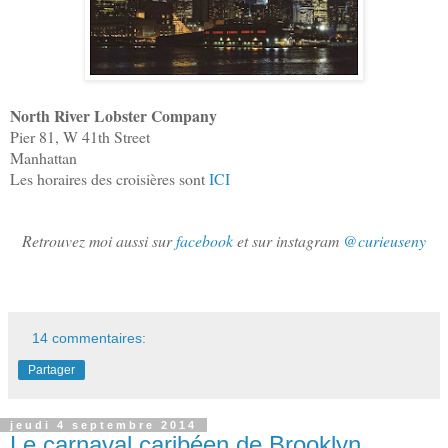
North River Lobster Company
Pier 81, W 41th Street
Manhattan
Les horaires des croisières sont
ICI
Retrouvez moi aussi sur
facebook
et sur instagram
@curieuseny
14 commentaires:
Partager
jeudi 4 septembre 2014
Le carnaval caribéen de Brooklyn