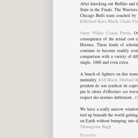
After knocking out Buffalo and t
State in the Finals. The Warriors
Chicago Bulls team coached by 
Michael Kors Black Chain Pu
(
Snow White Coach Purse
, O
consequence of the actual cost 
Hermes. These kinds of scholar
continue to become readily avai
comparison with a variety of dif
single, 1000 and even extra.
A bunch of fighters on this tea
All Black Michael 
mentality. (
prsident de son syndicat de copro
pas le choix d'effectuer ces trav
respect des normes dubtiment.. (
We have a really narrow window he
tied up beneath the world gettin
on Earth without bumping into dr
Monogram Bag
)
Répondre