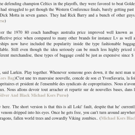
he defending champion Celtics in the playoffs, they were favored to beat Gold
 had struggled to get though the Western Conference finals, barely getting past
Dick Motta in seven games. They had Rick Barry and a bunch of other guys.
rse
)
ver the 1970 80 coach handbags australia price improved well known as 
effective price when compared to many other brands for instance Lv as well 
ships now have included the popularity inside the type fashionable baggag
lable. Still even though the idea seriously can be much less highly priced 
ferent merchandise, these types of baggage could be just as expensive since $
m, said Larkin. Play together. Whenever someone goes down, it the next man 
Kors Bag
)C'est une trs mauvaise nouvelle, concde de son ct YvonSavaria, la fo
pritaires et prsident de l'ensemble des syndicats de copropritaires. Nous n'avo
aux. Nous allons devoir tout arracher et repartir sur de nouvelles bases, dans 
Silver And Black Michael Kors Purse
)
re. The short version is that this is all Loki' fault, despite that he' current
g venom dripped into his eyes. Once he gets free, you can't turn around anywhe
Michael Kors Blac
agons, fallen world trees and cowardly Viking zombies.. (