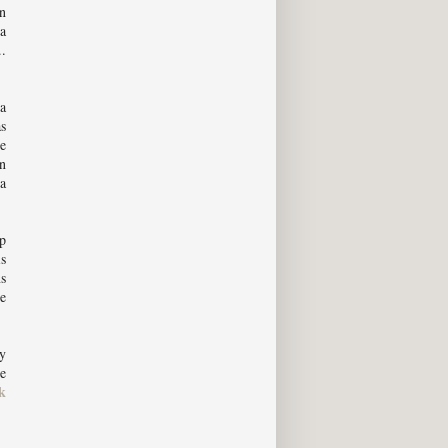
en
 a
.
a
as
e
in
 a
up
is
ns
le
ly
re
k