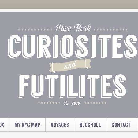
OX
MY NYC MAP
VOYAGES
BLOGROLL
CONTACT