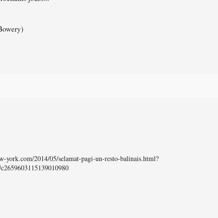
 Bowery)
new-york.com/2014/05/selamat-pagi-un-resto-balinais.html?
c2659603115139010980