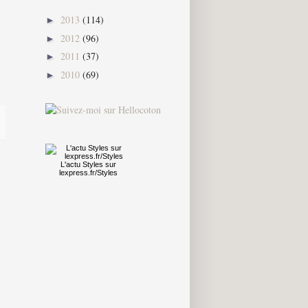
2013
(114)
►
2012
(96)
►
2011
(37)
►
2010
(69)
►
L'actu
Styles
sur
lexpress.fr/Styles