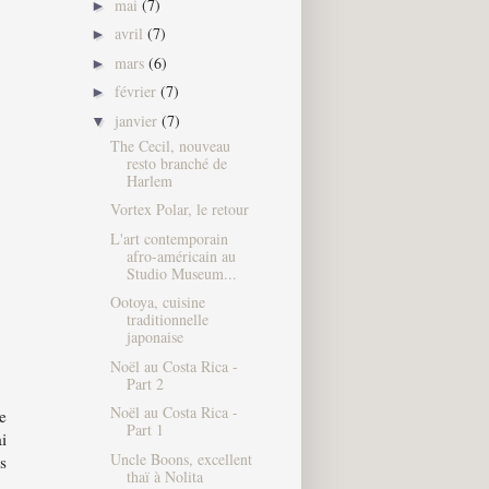
mai
(7)
►
avril
(7)
►
mars
(6)
►
février
(7)
►
janvier
(7)
▼
The Cecil, nouveau
resto branché de
Harlem
Vortex Polar, le retour
L'art contemporain
afro-américain au
Studio Museum...
Ootoya, cuisine
traditionnelle
japonaise
Noël au Costa Rica -
Part 2
Noël au Costa Rica -
e
Part 1
i
Uncle Boons, excellent
s
thaï à Nolita