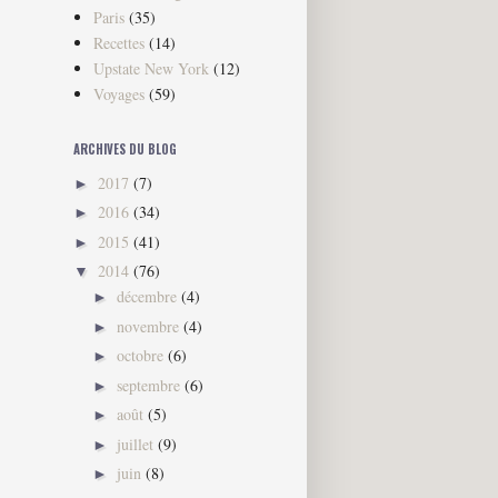
Paris
(35)
Recettes
(14)
Upstate New York
(12)
Voyages
(59)
ARCHIVES DU BLOG
2017
(7)
►
2016
(34)
►
2015
(41)
►
2014
(76)
▼
décembre
(4)
►
novembre
(4)
►
octobre
(6)
►
septembre
(6)
►
août
(5)
►
juillet
(9)
►
juin
(8)
►