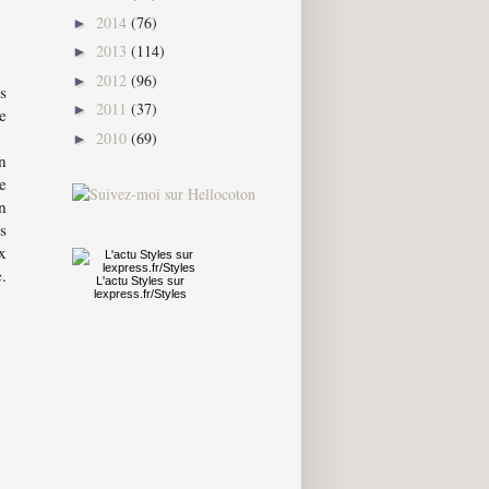
2014
(76)
►
2013
(114)
►
2012
(96)
►
s
2011
(37)
►
e
2010
(69)
►
n
e
n
s
x
.
L'actu
Styles
sur
lexpress.fr/Styles