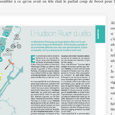
embler à ce qu'on avait en tête était le parfait coup de boost pour l
Al
or
si
c'é
ait
à
re
air
e 
Je
re
si
ne
sa
s
hé
ite
!