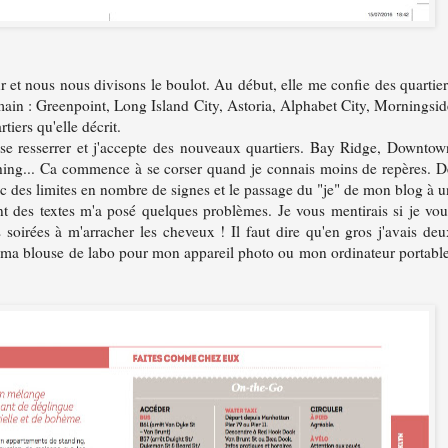
et nous nous divisons le boulot. Au début, elle me confie des quartier
main : Greenpoint, Long Island City, Astoria, Alphabet City, Morningsid
rtiers qu'elle décrit.
se resserrer et j'accepte des nouveaux quartiers. Bay Ridge, Downtow
ing... Ca commence à se corser quand je connais moins de repères. D
avec des limites en nombre de signes et le passage du "je" de mon blog à u
ant des textes m'a posé quelques problèmes. Je vous mentirais si je vou
 soirées à m'arracher les cheveux ! Il faut dire qu'en gros j'avais deu
ée ma blouse de labo pour mon appareil photo ou mon ordinateur portable