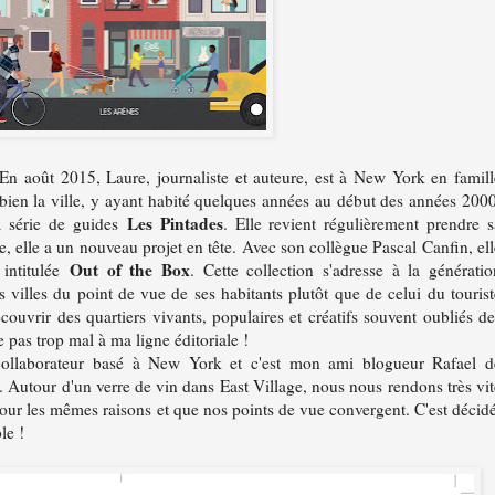
En août 2015, Laure, journaliste et auteure, est à New York en famill
 bien la ville, y ayant habité quelques années au début des années 2000
Les Pintades
a série de guides
. Elle revient régulièrement prendre s
 elle a un nouveau projet en tête. Avec son collègue Pascal Canfin, ell
Out of the Box
 intitulée
. Cette collection s'adresse à la génératio
 villes du point de vue de ses habitants plutôt que de celui du tourist
écouvrir des quartiers vivants, populaires et créatifs souvent oubliés de
e pas trop mal à ma ligne éditoriale !
 collaborateur basé à New York et c'est mon ami blogueur Rafael d
 Autour d'un verre de vin dans East Village, nous nous rendons très vit
r les mêmes raisons et que nos points de vue convergent. C'est décidé
le !