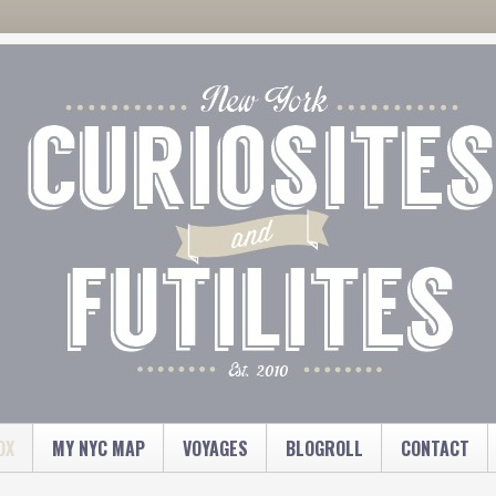
OX
MY NYC MAP
VOYAGES
BLOGROLL
CONTACT