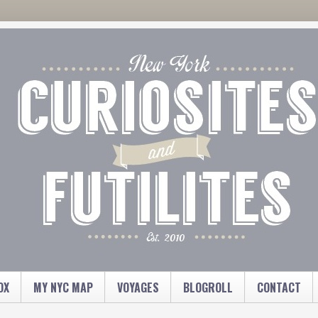
OX
MY NYC MAP
VOYAGES
BLOGROLL
CONTACT