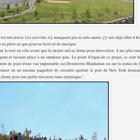
c'est très réussi. Les activités n'y manquent pas et cette année, j'y suis déjà allée 4 fo
o en plein air que pour un festival de musique.
 tout le tour en vélo avant que la moitié sud ne ferme pour rénovation. 4 ans plus tar
paru et laissent place à un immense parc. Le point d'orgue de ce projet, ce sont l
mettent de jouir d'une vue imprenable sur Downtown Manhattan ou sur la statue de 
 moment où un énorme paquebot de croisière quittait le port de New York donna
Liberty pour une petite traversée trans-atlantique !