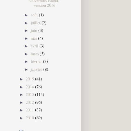
Governors Island,
version 2016
août
(1)
►
juillet
(2)
►
juin
(3)
►
mai
(4)
►
avril
(3)
►
mars
(3)
►
février
(3)
►
janvier
(8)
►
2015
(41)
►
2014
(76)
►
2013
(114)
►
2012
(96)
►
2011
(37)
►
2010
(69)
►