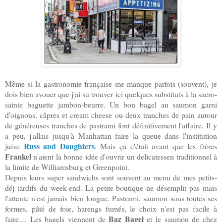
Même si la gastronomie française me manque parfois (souvent), je
dois bien avouer que j'ai su trouver ici quelques substituts à la sacro-
sainte baguette jambon-beurre. Un bon bagel au saumon garni
d'oignons, câpres et cream cheese ou deux tranches de pain autour
de généreuses tranches de pastrami font définitivement l'affaire.
Il y
a p
eu
, j'allais jusqu
'
à
Manhattan faire la queue dans l'institution
Russ and Daughters
juive
. Mais ça c'était
avant
que les frères
Frankel
n'aient la bonne idée d'ouvrir un delicatessen traditionnel à
la limite de Williamsburg et Greenpoint.
Depuis leurs super sandwichs sont souvent au menu de mes petits-
déj tardifs du week-end. La petite boutique ne désemplit pas mais
l'attente n'est jamais bien longue. Pastrami, saumon sous toutes ses
formes, pâté de foie, harengs fumés, le choix n'est pas facile à
Baz Bagel
faire… Les bagels viennent de
et le saumon de chez