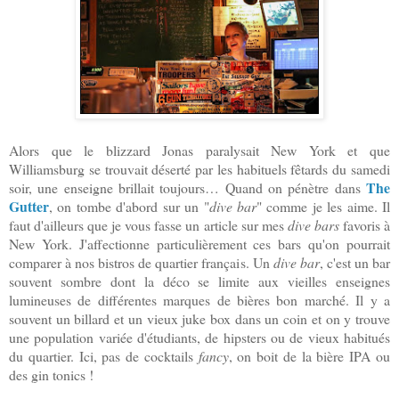
Alors que le blizzard Jonas paralysait New York et que
Williamsburg se trouvait déserté par les habituels fêtards du samedi
The
soir, une enseigne brillait toujours… Quand on pénètre dans
Gutter
, on tombe d'abord sur un "
dive bar
" comme je les aime. Il
faut d'ailleurs que je vous fasse un article sur mes
dive bars
favoris à
New York. J'affectionne particulièrement ces bars qu'on pourrait
comparer à nos bistros de quartier français. Un
dive bar
, c'est un bar
souvent sombre dont la déco se limite aux vieilles enseignes
lumineuses de différentes marques de bières bon marché. Il y a
souvent un billard et un vieux juke box dans un coin et on y trouve
une population variée d'étudiants, de hipsters ou de vieux habitués
du quartier. Ici, pas de cocktails
fancy
, on boit de la bière IPA ou
des gin tonics !