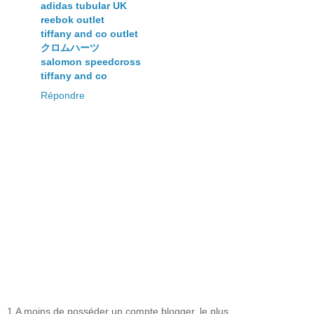
adidas tubular UK
reebok outlet
tiffany and co outlet
クロムハーツ
salomon speedcross
tiffany and co
Répondre
1.A moins de posséder un compte blogger, le plus