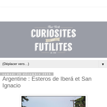
▼
samedi 26 décembre 2015
Argentine : Esteros de Iberá et San
Ignacio