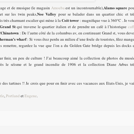
Alamo square
ntage et de musique (le magasin
Amoeba
est un incontournable),
pou
Noe Valley
 et sur les twin peaks,
pour se balader dans un quartier chic et tr
Coit tower
is très charmant escalier qui mène à la
: magnifique vue à 360°C . Je vo
Grand St
qui traverse le quartier italien et de prendre un café à l’historique
caf
Chinatown
!
: De l’autre côté de la columbus av, en continuant Grand st, vous dev
sherman’s wharf
: Si vous êtez perdu au milieu d’une foule de touristes, filez mang
 remettre, regardez la vue que l’on a du Golden Gate bridge depuis les docks 
ur finir, un peu de culture ! J’ai beaucoup aimé la collection de photos du musé
ès le séisme et le grand incendie de 1906 et la collection Diane Arbus trè
re des tartines !! Je crois que pour en finir avec ces vacances aux Etats-Unis, je va
tle
,
Portland
et
Eugene
.