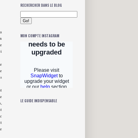
RECHERCHER DANS LE BLOG
la
MON COMPTE INSTAGRAM
un
re
ci
de
le
as
st
de
LE GUIDE INDISPENSABLE
s,
nt
ec
it
re