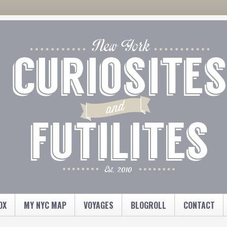
OX
MY NYC MAP
VOYAGES
BLOGROLL
CONTACT