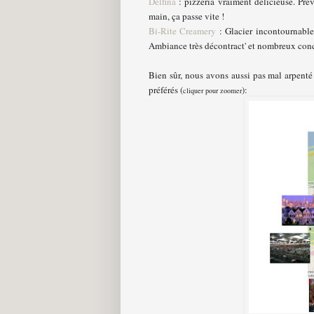
Delfina
: pizzeria vraiment délicieuse. Pré
main, ça passe vite !
Bi-Rite Creamery
: Glacier incontournable d
Ambiance très décontract' et nombreux conce
Bien sûr, nous avons aussi pas mal arpenté 
préférés (
):
cliquer pour zoomer