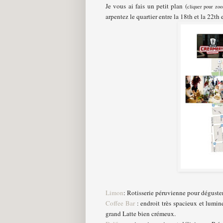
Je vous ai fais un petit plan (
cliquer pour zo
arpentez le quartier entre la 18th et la 22th 
Limon
: Rotisserie péruvienne pour déguster
Coffee Bar
: endroit très spacieux et lumi
grand Latte bien crémeux.