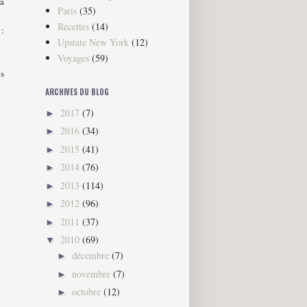
la
Paris
(35)
Recettes
(14)
:
Upstate New York
(12)
Voyages
(59)
ns
ARCHIVES DU BLOG
2017
(7)
►
2016
(34)
►
2015
(41)
►
2014
(76)
►
2013
(114)
►
2012
(96)
►
2011
(37)
►
2010
(69)
▼
décembre
(7)
►
novembre
(7)
►
octobre
(12)
►