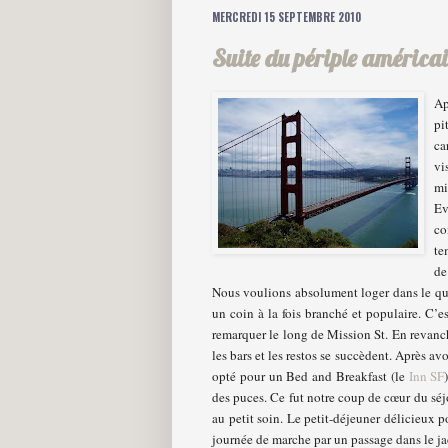
MERCREDI 15 SEPTEMBRE 2010
Suite du périple américa
Ap
pi
ca
vi
mi
Ev
co
te
de
Nous voulions absolument loger dans le qua
un coin à la fois branché et populaire. C’
remarquer le long de Mission St. En revanche
les bars et les restos se succèdent. Après a
opté pour un Bed and Breakfast (le
Inn SF
des puces. Ce fut notre coup de cœur du séjo
au petit soin. Le petit-déjeuner délicieux po
journée de marche par un passage dans le ja