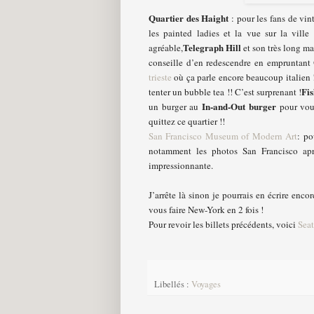
Quartier des Haight
: pour les fans de vi
les painted ladies et la vue sur la ville
Telegraph Hill
agréable,
et son très long ma
conseille d’en redescendre en empruntant
trieste
où ça parle encore beaucoup italien 
Fi
tenter un bubble tea !! C’est surprenant !
In-and-Out burger
un burger au
pour vous
quittez ce quartier !!
San Francisco Museum of Modern Art
: po
notamment les photos San Francisco apr
impressionnante.
J’arrête là sinon je pourrais en écrire enco
vous faire New-York en 2 fois !
Pour revoir les billets précédents, voici
Seat
Libellés :
Voyages