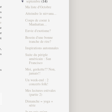
septembre
(14)
▼
r
Ma liste d'Octobre
ès
Atteindre le nirvana...
us
Coups de coeur à
fe
Manhattan...
ez
Envie d'exotisme?
er
Besoin d'une bonne
et
tranche de rire?
Inspirations automnales
e,
s
Suite du périple
américain : San
Francisco
Moi, geekette?? Non,
is
jamais!!
Un week-end : 2
concerts folk!
Mes lectures estivales
(partie 2)
Dimanche = yoga +
série
Je ne suis qu'un