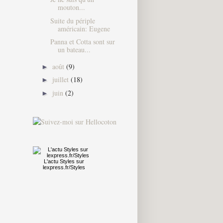
mouton...
Suite du périple
américain: Eugene
Panna et Cotta sont sur
un bateau...
août
(9)
►
juillet
(18)
►
juin
(2)
►
L'actu
Styles
sur
lexpress.fr/Styles