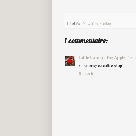
Libellés :
New York: Coffee
1 commentaire:
Little Caro (in Big Apple)
28 a
super cosy ce coffee shop!
Répondre