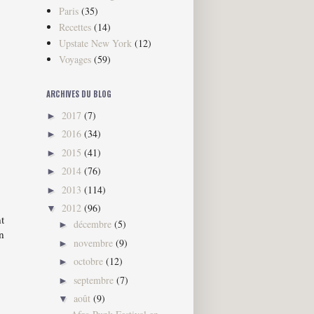
Paris
(35)
Recettes
(14)
Upstate New York
(12)
Voyages
(59)
ARCHIVES DU BLOG
2017
(7)
►
2016
(34)
►
2015
(41)
►
2014
(76)
►
2013
(114)
►
2012
(96)
▼
t
décembre
(5)
►
n
novembre
(9)
►
octobre
(12)
►
septembre
(7)
►
août
(9)
▼