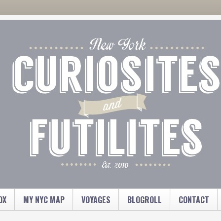
OX
MY NYC MAP
VOYAGES
BLOGROLL
CONTACT