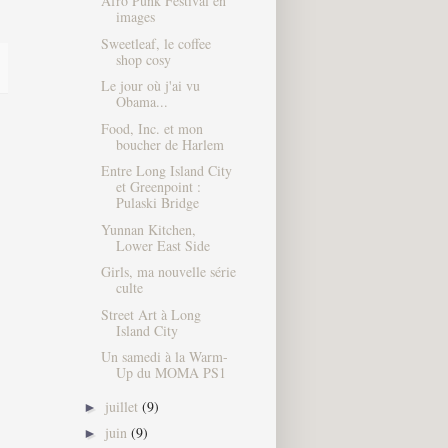
Afro Punk Festival en
images
Sweetleaf, le coffee
shop cosy
Le jour où j'ai vu
Obama...
Food, Inc. et mon
boucher de Harlem
Entre Long Island City
et Greenpoint :
Pulaski Bridge
Yunnan Kitchen,
Lower East Side
Girls, ma nouvelle série
culte
Street Art à Long
Island City
Un samedi à la Warm-
Up du MOMA PS1
juillet
(9)
►
juin
(9)
►