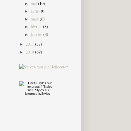
mai
(10)
►
avril
(9)
►
mars
(6)
►
février
(8)
►
janvier
(3)
►
2011
(37)
►
2010
(69)
►
L'actu
Styles
sur
lexpress.fr/Styles