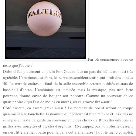
Par où commencer avec ce
resto que j'adore ?
D'abord l'emplacement en plein Fort Greene face au parc du même nom est très
agréable. L'ambiance est rétro, les serveurs semblent sortir tout droit des années
50. Le mur de cadres au fond de la salle rassemble acteurs oubliés et stars de
base-ball d'antan. L'ambiance est tamisée mais la musique, pas trop forte
pourtant, donne envie de bouger son popotin. Comme un souvenir de ce
quartier black qui l'est de moins en moins, ici ça groove funk-soul!
Côté assiette, ça assure grave aussi ! Le morceau de boeuf sirloin se coupe
quasiment à la fourchette, la marmite du pêcheur est bien relevée et les sides ne
sont pas en reste. Je garde un souvenir ému des choux de Bruxelles émincés et
grillés avec noisettes et pickles d'oignons !!! Ne zappez pas non plus le dessert:
on s'est littéralement battu pour la pana cotta à la fraise ! Pour le menu complet,