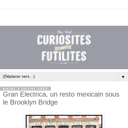
▼
mardi 2 juillet 2013
Gran Electrica, un resto mexicain sous
le Brooklyn Bridge