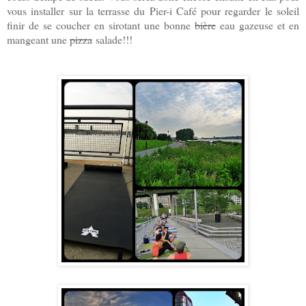
vous installer sur la terrasse du Pier-i Café pour regarder le soleil
finir de se coucher en sirotant une bonne
bière
eau gazeuse et en
mangeant une
pizza
salade!!!