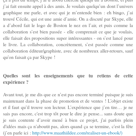
j’ai fait ensuite appel à des amis. Je voulais quelqu’un dont l’univers
graphique me parle, et avec qui je m’entende bien : eh bingo, j’ai
trouvé Cécile, qui est une amie d’amie. On a discuté par Skype, elle
a d’abord fait le logo de Boston le nez en l’air, et puis comme la
collaboration s’est bien passée - elle comprenait ce que je voulais,
elle faisait des propositions super intéressantes - on s’est lancé pour
le livre. La collaboration, concrètement, s’est passée comme une
collaboration éditeur/graphiste, avec de nombreux aller-retours, sauf
qu’on faisait ça par Skype !
Quelles sont les enseignements que tu retiens de cette
expérience ?
Avant tout, je me dis que ce n’est pas encore terminé puisque je suis
maintenant dans la phase de promotion et de ventes ! L’objet existe
et il faut qu’il trouve son lecteur. L’expérience que j’en tire… je ne
sais pas encore, c'est trop tôt pour le dire je pense... sans doute que
je suis contente d’avoir mené à bien ce projet, j'ai parfois plein
d'idées mais ça n'aboutit pas, alors quand ça se termine, c'est la fête
(j’en parle ici :
http://www.maathiildee.com/realiser-un-ebook/)