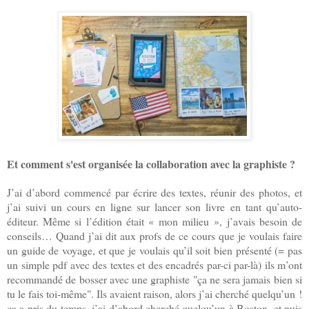
Et comment s'est organisée la collaboration avec la graphiste ?
J’ai d’abord commencé par écrire des textes, réunir des photos, et
j’ai suivi un cours en ligne sur lancer son livre en tant qu’auto-
éditeur. Même si l’édition était « mon milieu », j’avais besoin de
conseils… Quand j’ai dit aux profs de ce cours que je voulais faire
un guide de voyage, et que je voulais qu’il soit bien présenté (= pas
un simple pdf avec des textes et des encadrés par-ci par-là) ils m’ont
recommandé de bosser avec une graphiste "ça ne sera jamais bien si
tu le fais toi-même". Ils avaient raison, alors j’ai cherché quelqu’un !
ça a pris du temps, j’ai d’abord cherché quelqu’un à Boston, et puis