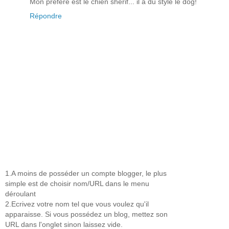
Mon préféré est le chien shérif... il a du style le dog!
Répondre
1.A moins de posséder un compte blogger, le plus
simple est de choisir nom/URL dans le menu
déroulant
2.Ecrivez votre nom tel que vous voulez qu'il
apparaisse. Si vous possédez un blog, mettez son
URL dans l'onglet sinon laissez vide.