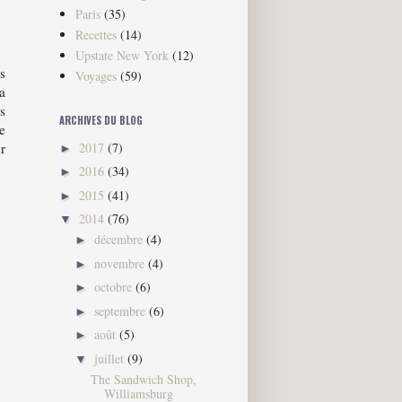
Paris
(35)
Recettes
(14)
Upstate New York
(12)
s
Voyages
(59)
a
s
ARCHIVES DU BLOG
e
2017
(7)
r
►
2016
(34)
►
2015
(41)
►
2014
(76)
▼
décembre
(4)
►
novembre
(4)
►
octobre
(6)
►
septembre
(6)
►
août
(5)
►
juillet
(9)
▼
The Sandwich Shop,
Williamsburg