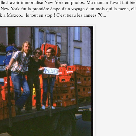
ille à avoir immortalisé New York en photos. Ma maman l'avait fait bie
, New York fut la première étape d'un voyage d'un mois qui la mena, ell
 à Mexico... le tout en stop ! C'est beau les années 70...