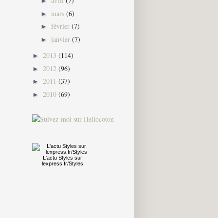
avril
(7)
►
mars
(6)
►
février
(7)
►
janvier
(7)
►
2013
(114)
►
2012
(96)
►
2011
(37)
►
2010
(69)
►
L'actu
Styles
sur
lexpress.fr/Styles