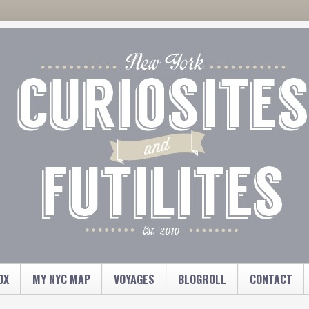
OX
MY NYC MAP
VOYAGES
BLOGROLL
CONTACT