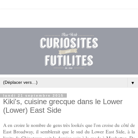
▼
lundi 21 septembre 2015
Kiki's, cuisine grecque dans le Lower
(Lower) East Side
A en croire le nombre de gens très lookés que l'on croise du côté de
East Broadway, il semblerait que le sud du Lower East Side, à la
limite de Chinatown, soit le dernier coin à la mode à Manhattan. De