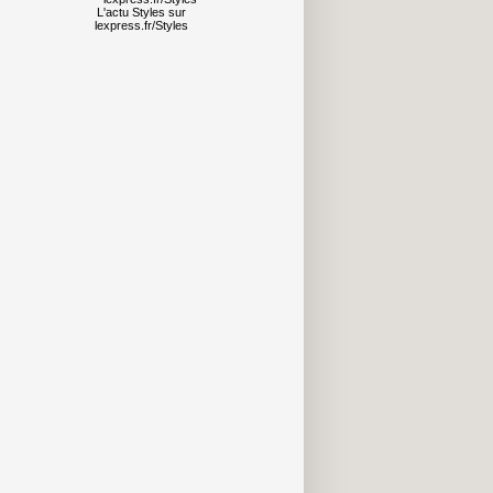
L'actu
Styles
sur
lexpress.fr/Styles