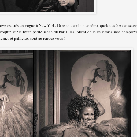
hows est très en vogue à New York. Dans une ambiance rétro, quelques 5-6 danseus
coquin sur la toute petite scène du bar. Elles jouent de leurs formes sans complex
umes et paillettes sont au rendez vous !