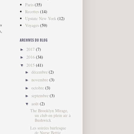
Paris
(35)
Recettes
(14)
Upstate New York
(12)
es
Voyages
(59)
e,
ARCHIVES DU BLOG
2017
(7)
►
2016
(34)
►
2015
(41)
▼
décembre
(2)
►
novembre
(3)
►
octobre
(3)
►
septembre
(3)
►
août
(2)
▼
The Brooklyn Mirage,
un club en plein air à
Bushwick
Les soirées burlesque
de Nurse Bettie