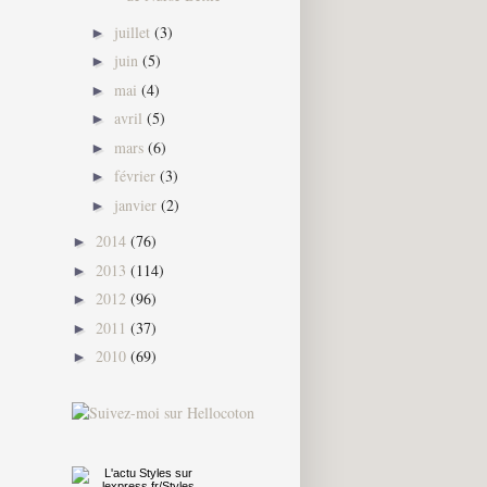
juillet
(3)
►
juin
(5)
►
mai
(4)
►
avril
(5)
►
mars
(6)
►
février
(3)
►
janvier
(2)
►
2014
(76)
►
2013
(114)
►
2012
(96)
►
2011
(37)
►
2010
(69)
►