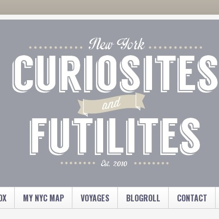
OX
MY NYC MAP
VOYAGES
BLOGROLL
CONTACT