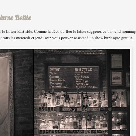
Nurse Bettie
ns le Lower East side. Comme la déco du lieu le laisse suggérer, ce bar rend homma
t tous les mercredi et jeudi soir, vous pouvez assister à un show burlesque gratuit.