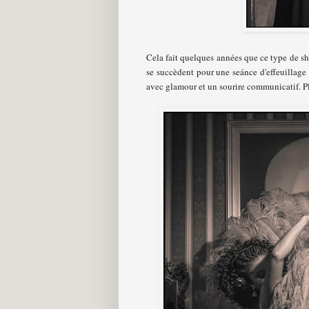
Cela fait quelques années que ce type de s
se succèdent pour une seánce d'effeuillage 
avec glamour et un sourire communicatif. Pl