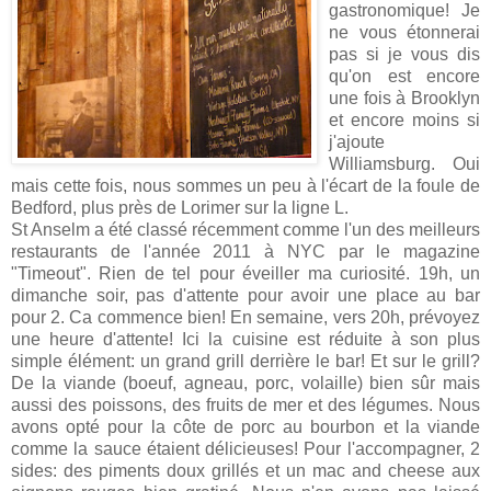
gastronomique! Je
ne vous étonnerai
pas si je vous dis
qu'on est encore
une fois à Brooklyn
et encore moins si
j'ajoute
Williamsburg. Oui
mais cette fois, nous sommes un peu à l'écart de la foule de
Bedford, plus près de Lorimer sur la ligne L.
St Anselm a été classé récemment comme l'un des meilleurs
restaurants de l'année 2011 à NYC par le magazine
"Timeout". Rien de tel pour éveiller ma curiosité. 19h, un
dimanche soir, pas d'attente pour avoir une place au bar
pour 2. Ca commence bien! En semaine, vers 20h, prévoyez
une heure d'attente! Ici la cuisine est réduite à son plus
simple élément: un grand grill derrière le bar! Et sur le grill?
De la viande (boeuf, agneau, porc, volaille) bien sûr mais
aussi des poissons, des fruits de mer et des légumes. Nous
avons opté pour la côte de porc au bourbon et la viande
comme la sauce étaient délicieuses! Pour l'accompagner, 2
sides: des piments doux grillés et un mac and cheese aux